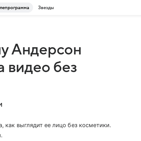
лепрограмма
Звезды
у Андерсон
а видео без
и
, как выглядит ее лицо без косметики.
.