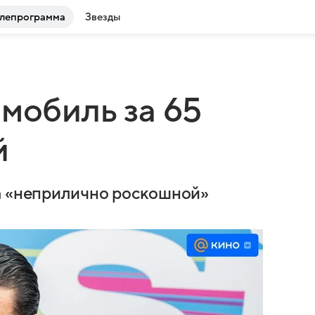
лепрограмма
Звезды
омобиль за 65
й
ра «неприлично роскошной»