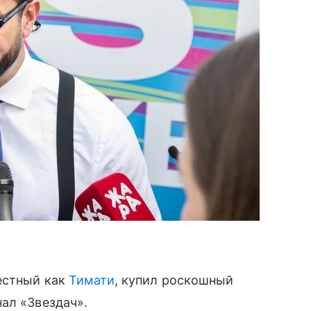
естный как
Тимати
, купил роскошный
ал «Звездач».