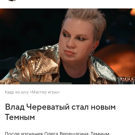
Кадр из шоу «Мастер игры»
Влад Череватый стал новым
Темным
После изгнания Олега Верещагина Темным