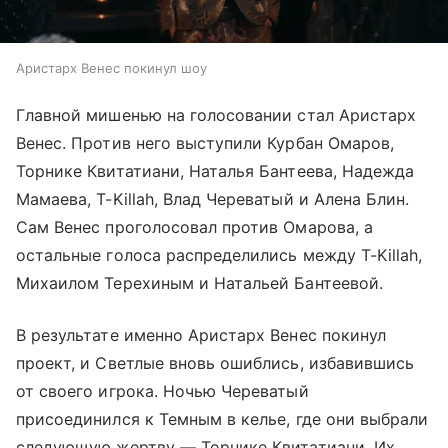
Аристарх Венес покинул шоу
Главной мишенью на голосовании стал Аристарх
Венес. Против него выступили Курбан Омаров,
Торнике Квитатиани, Наталья Бантеева, Надежда
Мамаева, T-Killah, Влад Череватый и Алена Блин.
Сам Венес проголосовал против Омарова, а
остальные голоса распределились между T-Killah,
Михаилом Терехиным и Натальей Бантеевой.
В результате именно Аристарх Венес покинул
проект, и Светлые вновь ошиблись, избавившись
от своего игрока. Ночью Череватый
присоединился к Темным в келье, где они выбрали
следующую жертву — Торнике Квитатиани. Их