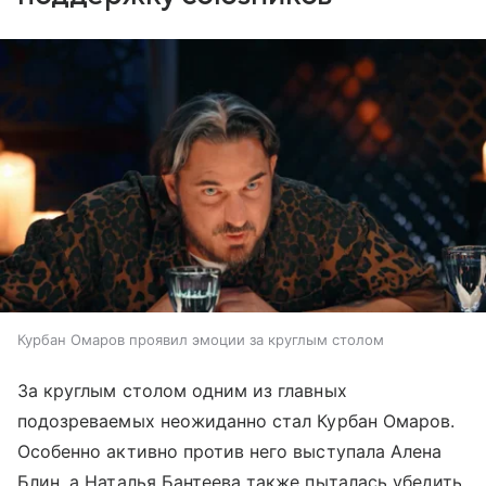
Курбан Омаров проявил эмоции за круглым столом
За круглым столом одним из главных
подозреваемых неожиданно стал Курбан Омаров.
Особенно активно против него выступала Алена
Блин, а Наталья Бантеева также пыталась убедить