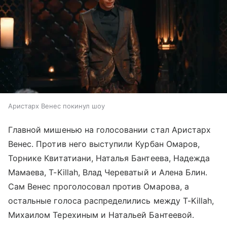
Аристарх Венес покинул шоу
Главной мишенью на голосовании стал Аристарх
Венес. Против него выступили Курбан Омаров,
Торнике Квитатиани, Наталья Бантеева, Надежда
Мамаева, T-Killah, Влад Череватый и Алена Блин.
Сам Венес проголосовал против Омарова, а
остальные голоса распределились между T-Killah,
Михаилом Терехиным и Натальей Бантеевой.