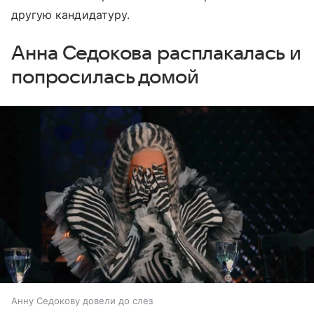
другую кандидатуру.
Анна Седокова расплакалась и
попросилась домой
Анну Седокову довели до слез