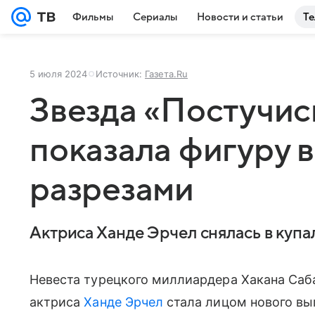
Фильмы
Сериалы
Новости и статьи
Те
5 июля 2024
Источник:
Газета.Ru
Звезда «Постучис
показала фигуру в
разрезами
Актриса Ханде Эрчел снялась в купа
Невеста турецкого миллиардера Хакана Саба
актриса
Ханде Эрчел
стала лицом нового вып