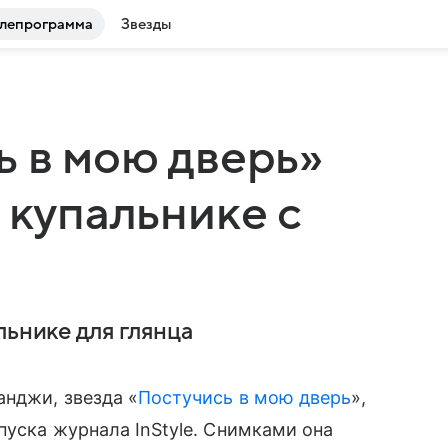
лепрограмма
Звезды
ь в мою дверь»
 купальнике с
льнике для глянца
нджи, звезда «
Постучись в мою дверь
»,
уска журнала InStyle. Снимками она