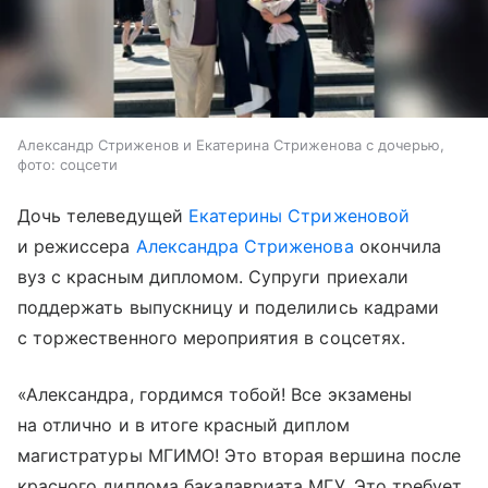
Александр Стриженов и Екатерина Стриженова с дочерью,
фото: соцсети
Дочь телеведущей
Екатерины Стриженовой
и режиссера
Александра Стриженова
окончила
вуз с красным дипломом. Супруги приехали
поддержать выпускницу и поделились кадрами
с торжественного мероприятия в соцсетях.
«Александра, гордимся тобой! Все экзамены
на отлично и в итоге красный диплом
магистратуры МГИМО! Это вторая вершина после
красного диплома бакалавриата МГУ. Это требует