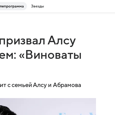
лепрограмма
Звезды
призвал Алсу
ем: «Виноваты
ит с семьей Алсу и Абрамова