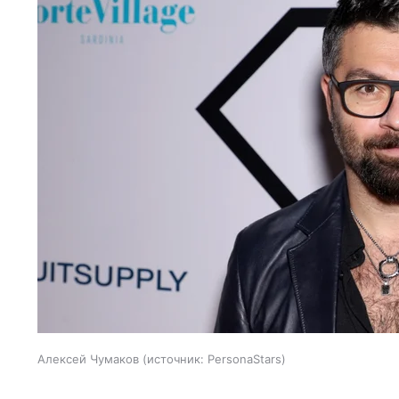
Алексей Чумаков
источник:
PersonaStars