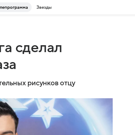
лепрограмма
Звезды
га сделал
аза
тельных рисунков отцу