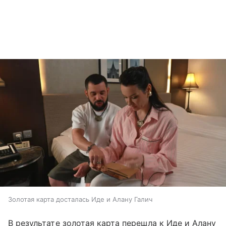
Золотая карта досталась Иде и Алану Галич
В результате золотая карта перешла к Иде и Алану