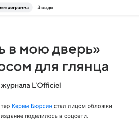
лепрограмма
Звезды
ь в мою дверь»
рсом для глянца
урнала L'Officiel
ктер
Керем Бюрсин
стал лицом обложки
и издание поделилось в соцсети.