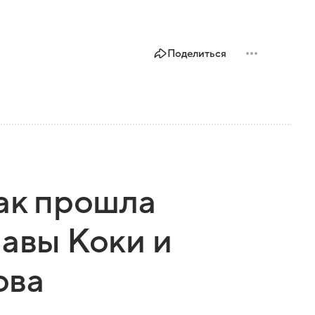
Поделиться
как прошла
лавы Коки и
ова