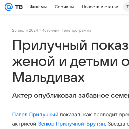
Фильмы
Сериалы
Новости и статьи
Т
25 июля 2024
Источник:
Телепрограмма
Прилучный показа
женой и детьми о
Мальдивах
Актер опубликовал забавное семе
Павел Прилучный
показал, как проводит вр
актрисой
Зепюр Прилучной-Брутян
. Звезда 