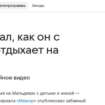
елепрограмма
Звезды
л, как он с
тдыхает на
йное видео
емя на Мальдивах с детьми и женой —
сериала «
Мажор
» опубликовал забавный