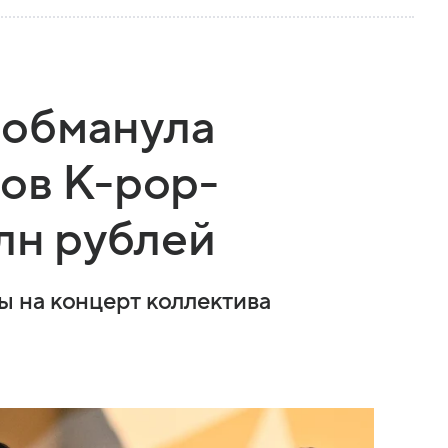
обманула
ов K-pop-
млн рублей
 на концерт коллектива