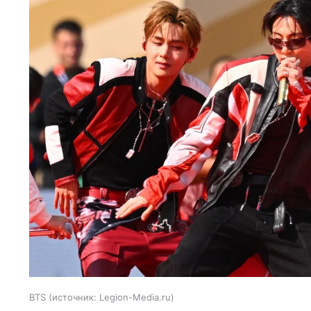
BTS
источник:
Legion-Media.ru