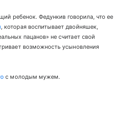
бщий ребенок. Федункив говорила, что ее
й
, которая воспитывает двойняшек,
альных пацанов» не считает свой
атривает возможность усыновления
то
с молодым мужем.