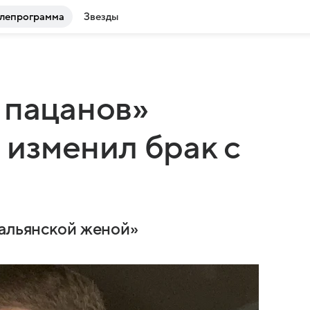
лепрограмма
Звезды
 пацанов»
е изменил брак с
тальянской женой»