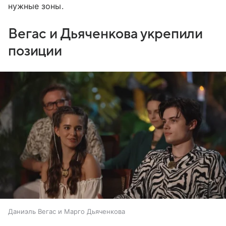
нужные зоны.
Вегас и Дьяченкова укрепили
позиции
Даниэль Вегас и Марго Дьяченкова