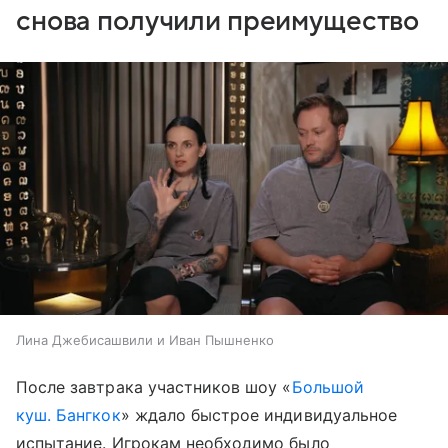
снова получили преимущество
Лина Джебисашвили и Иван Пышненко
После завтрака участников шоу «
Большой
куш. Бангкок
» ждало быстрое индивидуальное
испытание. Игрокам необходимо было