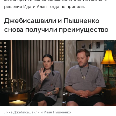
решения Ида и Алан тогда не приняли.
Джебисашвили и Пышненко
снова получили преимущество
Лина Джебисашвили и Иван Пышненко