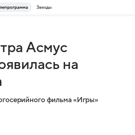
лепрограмма
Звезды
стра Асмус
оявилась на
а
огосерийного фильма «Игры»