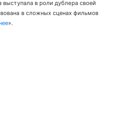
з выступала в роли дублера своей
твована в сложных сценах фильмов
нее
».