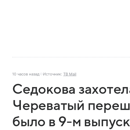
10 часов назад
Источник:
ТВ Mail
Седокова захотела
Череватый переше
было в 9-м выпус