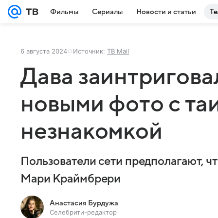
Фильмы
Сериалы
Новости и статьи
Те
6 августа 2024
Источник:
ТВ Mail
Дава заинтригова
новыми фото с та
незнакомкой
Пользователи сети предполагают, чт
Мари Краймбрери
Анастасия Бурдужа
Селебрити-редактор