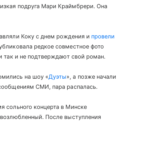
лизкая подруга Мари Краймбрери. Она
равляли Коку с днем рождения и
провели
публиковала редкое совместное фото
ни так и не подтверждают свой роман.
омились на шоу «
Дуэты
», а позже начали
 сообщениям СМИ, пара распалась.
мя сольного концерта в Минске
й возлюбленный. После выступления