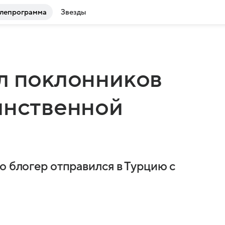
лепрограмма
Звезды
л поклонников
инственной
о блогер отправился в Турцию с