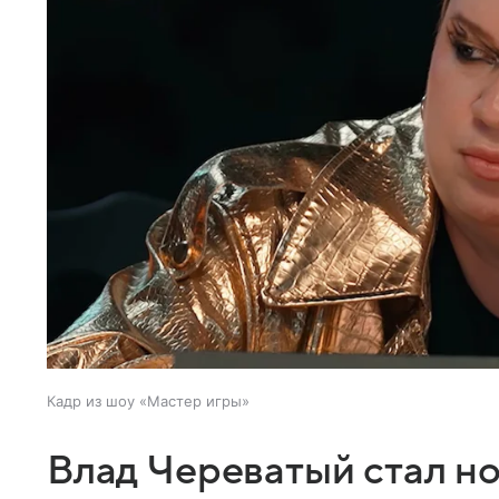
Кадр из шоу «Мастер игры»
Влад Череватый стал н