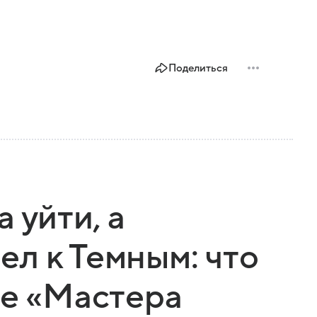
Поделиться
 уйти, а
л к Темным: что
ке «Мастера