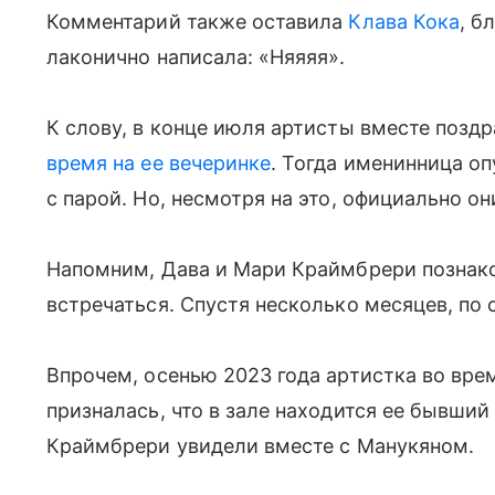
Комментарий также оставила
Клава Кока
, б
лаконично написала: «Няяяя».
К слову, в конце июля артисты вместе позд
время на ее вечеринке
. Тогда именинница о
с парой. Но, несмотря на это, официально о
Напомним, Дава и Мари Краймбрери познак
встречаться. Спустя несколько месяцев, по
Впрочем, осенью 2023 года артистка во вре
призналась, что в зале находится ее бывши
Краймбрери увидели вместе с Манукяном.