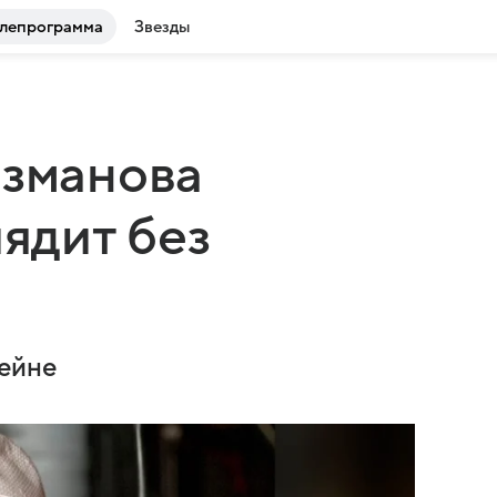
лепрограмма
Звезды
азманова
лядит без
фейне