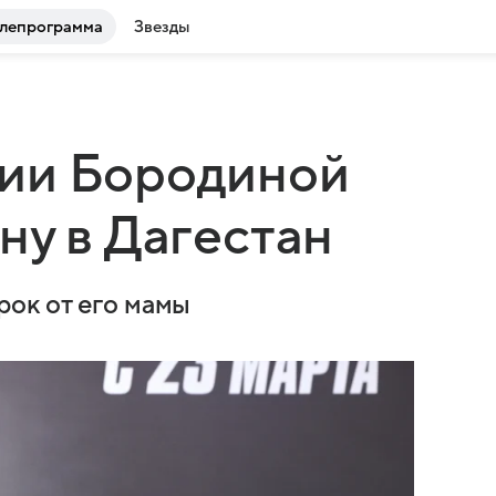
лепрограмма
Звезды
ии Бородиной
ну в Дагестан
рок от его мамы