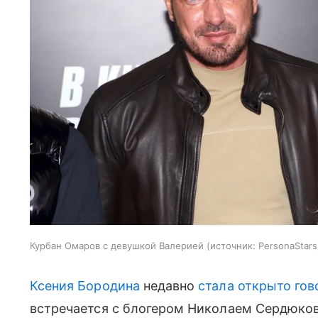
Курбан Омаров с девушкой Валерией
источник:
PersonaStars
Ксения Бородина
недавно
стала открыто гов
встречается с блогером Николаем Сердюков