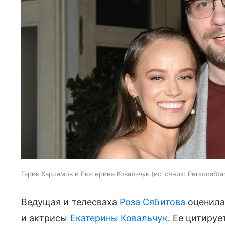
Гарик Харламов и Екатерина Ковальчук
источник:
PersonaSta
Ведущая и телесваха
Роза Сябитова
оценила
и актрисы
Екатерины Ковальчук
. Ее цитируе