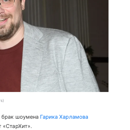
rs
 брак шоумена
Гарика Харламова
т «СтарХит».