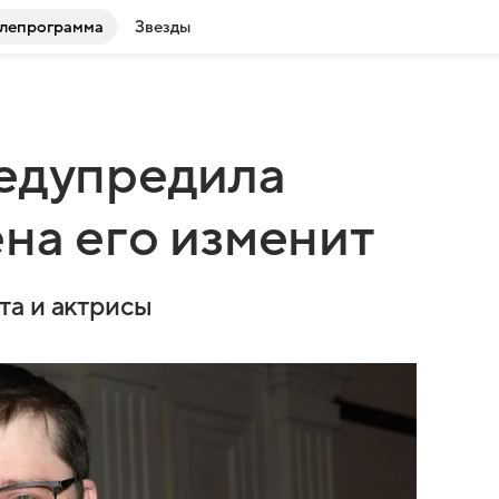
лепрограмма
Звезды
редупредила
ена его изменит
та и актрисы