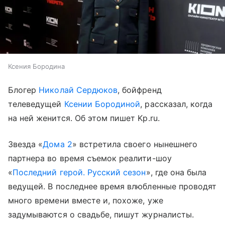
Ксения Бородина
Блогер
Николай Сердюков
, бойфренд
телеведущей
Ксении Бородиной
, рассказал, когда
на ней женится. Об этом пишет Kp.ru.
Звезда «
Дома 2
» встретила своего нынешнего
партнера во время съемок реалити-шоу
«
Последний герой. Русский сезон
», где она была
ведущей. В последнее время влюбленные проводят
много времени вместе и, похоже, уже
задумываются о свадьбе, пишут журналисты.