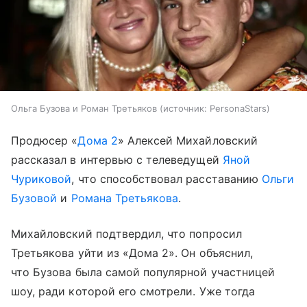
Ольга Бузова и Роман Третьяков
источник:
PersonaStars
Продюсер «
Дома 2
» Алексей Михайловский
рассказал в интервью с телеведущей
Яной
Чуриковой
, что способствовал расставанию
Ольги
Бузовой
и
Романа Третьякова
.
Михайловский подтвердил, что попросил
Третьякова уйти из «Дома 2». Он объяснил,
что Бузова была самой популярной участницей
шоу, ради которой его смотрели. Уже тогда