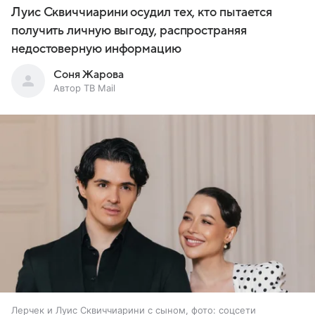
Луис Сквиччиарини осудил тех, кто пытается
получить личную выгоду, распространяя
недостоверную информацию
Соня Жарова
Автор ТВ Mail
Лерчек и Луис Сквиччиарини с сыном, фото: соцсети