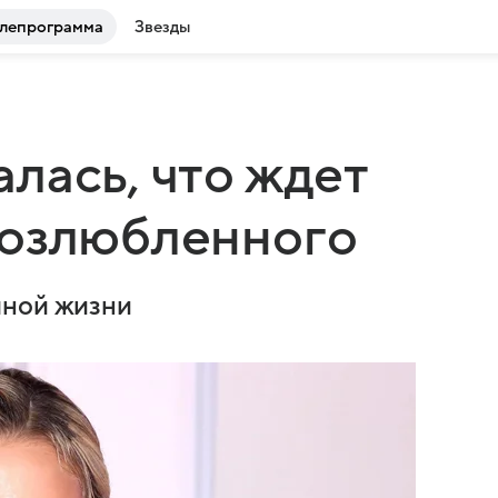
лепрограмма
Звезды
лась, что ждет
возлюбленного
чной жизни