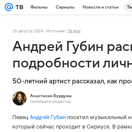
Фильмы
Сериалы
Новости и статьи
Те
25 августа 2024
Источник:
ТВ Mail
Андрей Губин ра
подробности лич
50-летний артист рассказал, как пр
Анастасия Бурдужа
Селебрити-редактор
Певец
Андрей Губин
посетил музыкальный ко
который сейчас проходит в Сириусе. В рамк