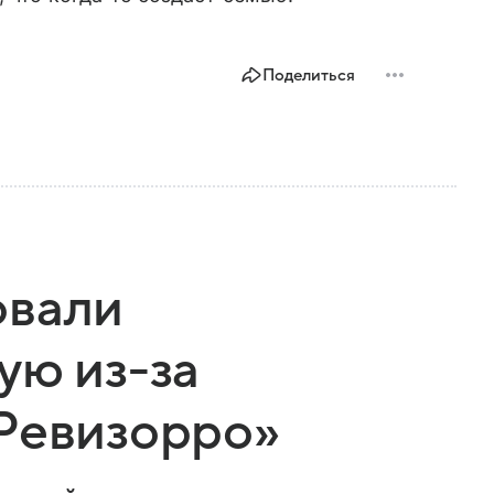
Поделиться
овали
ую из-за
 Ревизорро»