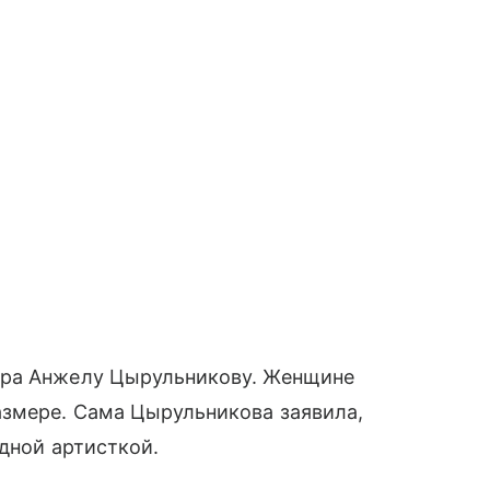
ера Анжелу Цырульникову. Женщине
змере. Сама Цырульникова заявила,
дной артисткой.