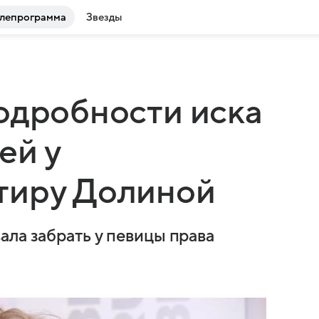
лепрограмма
Звезды
одробности иска
ей у
тиру Долиной
ала забрать у певицы права