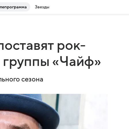
лепрограмма
Звезды
поставят рок-
 группы «Чайф»
льного сезона