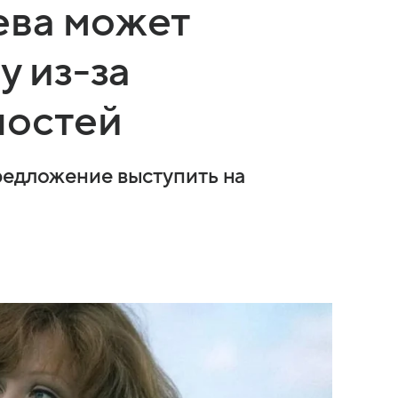
ева может
у из-за
ностей
редложение выступить на