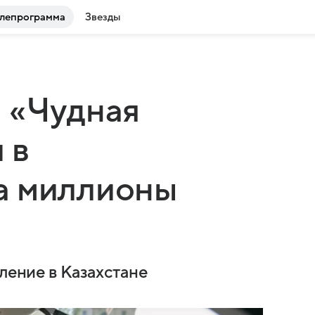
лепрограмма
Звезды
 «Чудная
 в
а миллионы
пление в Казахстане