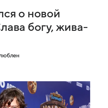
ся о новой
лава богу, жива-
влюблен