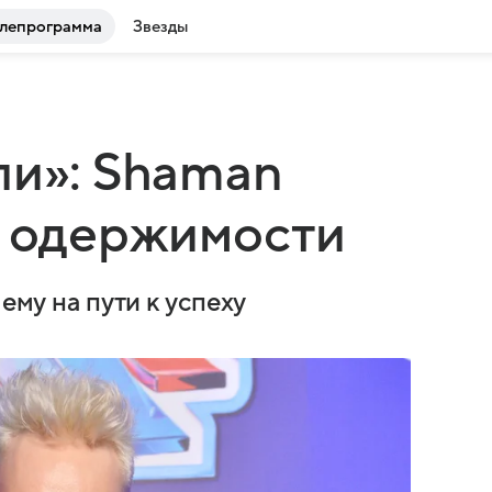
лепрограмма
Звезды
ли»: Shaman
й одержимости
ему на пути к успеху