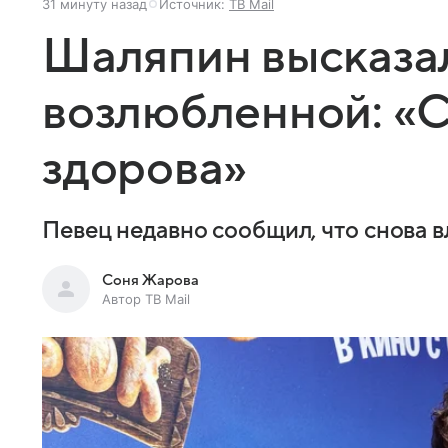
31 минуту назад
Источник:
ТВ Mail
Шаляпин высказал
возлюбленной: «С
здорова»
Певец недавно сообщил, что снова 
Соня Жарова
Автор ТВ Mail