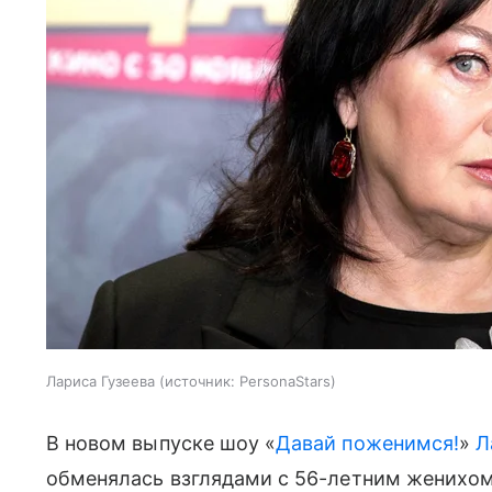
Лариса Гузеева
источник:
PersonaStars
В новом выпуске шоу «
Давай поженимся!
»
Л
обменялась взглядами с 56-летним женихом 