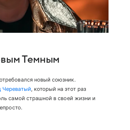
овым Темным
отребовался новый союзник.
д Череватый
, который на этот раз
оль самой страшной в своей жизни и
непросто.