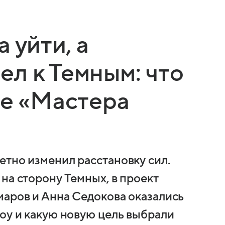
 уйти, а
л к Темным: что
ке «Мастера
етно изменил расстановку сил.
на сторону Темных, в проект
маров и Анна Седокова оказались
шоу и какую новую цель выбрали