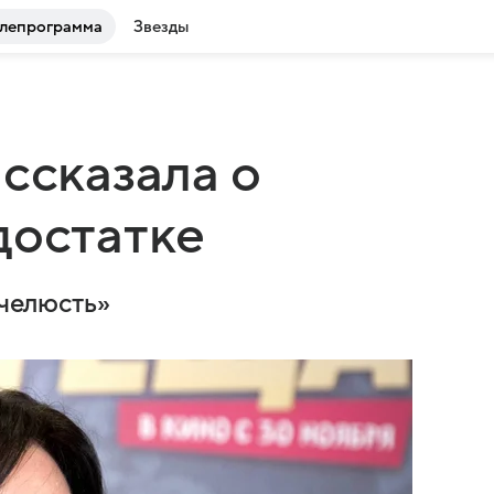
лепрограмма
Звезды
ссказала о
достатке
 челюсть»