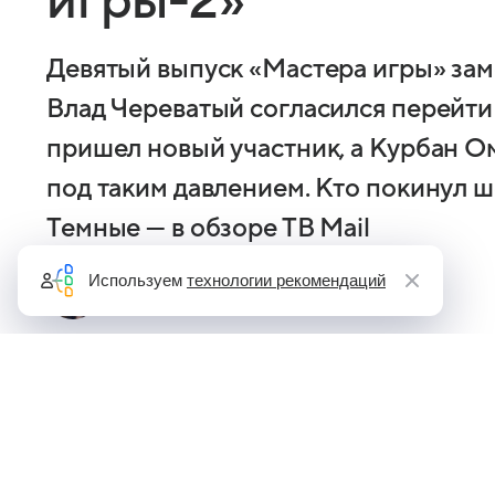
игры-2»
Девятый выпуск «Мастера игры» зам
Влад Череватый согласился перейти 
пришел новый участник, а Курбан О
под таким давлением. Кто покинул 
Темные — в обзоре ТВ Mail
Используем
технологии рекомендаций
Евгения Башинская
Автор Кино Mail