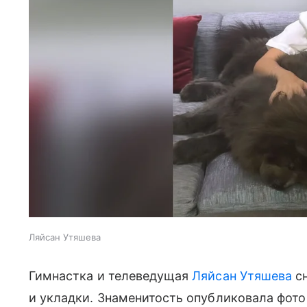
Ляйсан Утяшева
Гимнастка и телеведущая
Ляйсан Утяшева
сн
и укладки. Знаменитость опубликовала фото