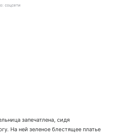
то: соцсети
ельница запечатлена, сидя
огу. На ней зеленое блестящее платье