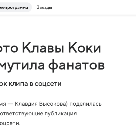
лепрограмма
Звезды
ото Клавы Коки
смутила фанатов
к клипа в соцсети
мя — Клавдия Высокова) поделилась
Соответствующие публикация
оцсети.