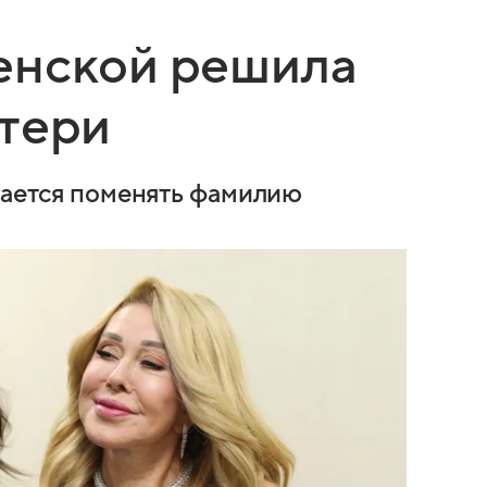
енской решила
атери
ирается поменять фамилию