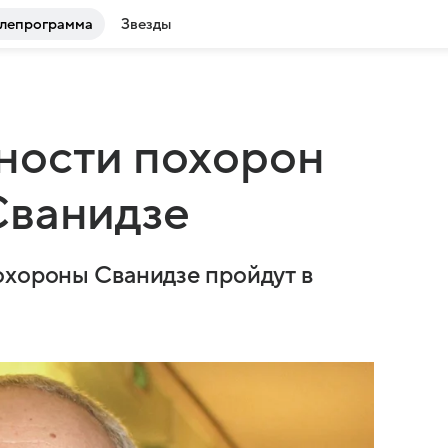
лепрограмма
Звезды
ности похорон
Сванидзе
охороны Сванидзе пройдут в