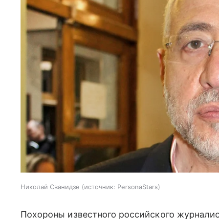
Николай Сванидзе
источник:
PersonaStars
Похороны известного российского журнали