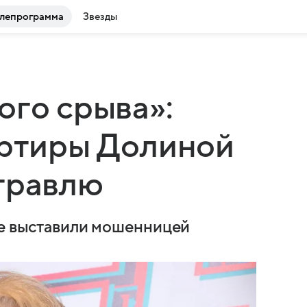
лепрограмма
Звезды
ого срыва»:
артиры Долиной
травлю
ее выставили мошенницей