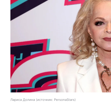
Лариса Долина
источник:
PersonaStars