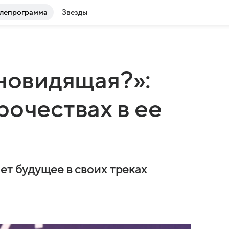
лепрограмма
Звезды
сновидящая?»:
рочествах в ее
ет будущее в своих треках