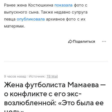
Ранее жена Костюшкина
показала
фото с
выпускного сына. Также недавно супруга
певца
опубликовала
архивное фото с их
матерями.
Поделиться
9 часов назад
Источник:
ТВ Mail
Жена футболиста Мамаева —
о конфликте с его экс-
возлюбленной: «Это была ее
цель»