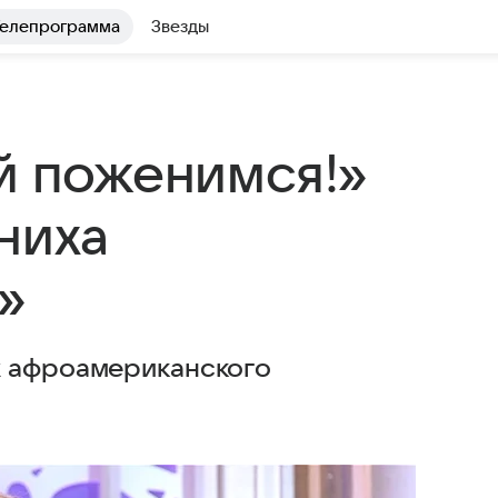
елепрограмма
Звезды
ай поженимся!»
ниха
»
х афроамериканского