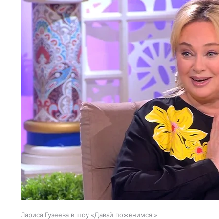
Лариса Гузеева в шоу «Давай поженимся!»