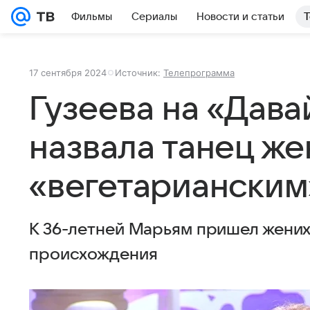
Фильмы
Сериалы
Новости и статьи
Т
17 сентября 2024
Источник:
Телепрограмма
Гузеева на «Дав
назвала танец же
«вегетарианским
К 36-летней Марьям пришел жени
происхождения