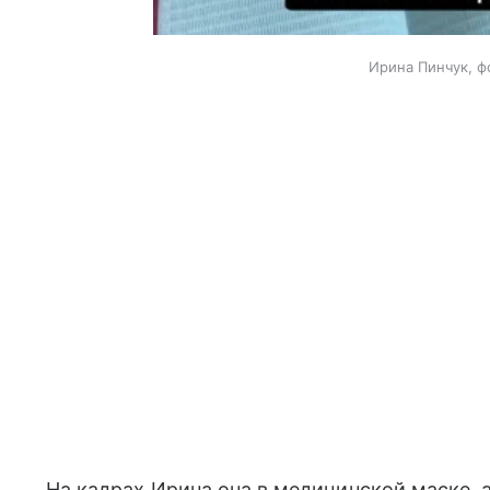
Ирина Пинчук, ф
На кадрах Ирина она в медицинской маске,