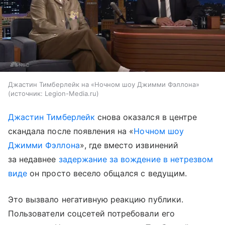
Джастин Тимберлейк на «Ночном шоу Джимми Фэллона»
источник:
Legion-Media.ru
Джастин Тимберлейк
снова оказался в центре
скандала после появления на «
Ночном шоу
Джимми Фэллона
», где вместо извинений
за недавнее
задержание за вождение в нетрезвом
виде
он просто весело общался с ведущим.
Это вызвало негативную реакцию публики.
Пользователи соцсетей потребовали его