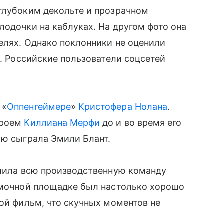
глубоким декольте и прозрачном
лодочки на каблуках. На другом фото она
телях. Однако поклонники не оценили
л. Российские пользователи соцсетей
 «
Оппенгеймере
»
Кристофера Нолана
.
ероем
Киллиана Мерфи
до и во время его
ую сыграла Эмили Блант.
алила всю производственную команду
ъемочной площадке был настолько хорошо
кой фильм, что скучных моментов не