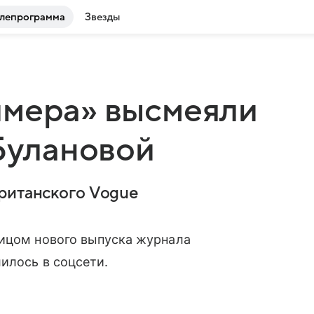
лепрограмма
Звезды
ймера» высмеяли
 Булановой
британского Vogue
ицом нового выпуска журнала
илось в соцсети.