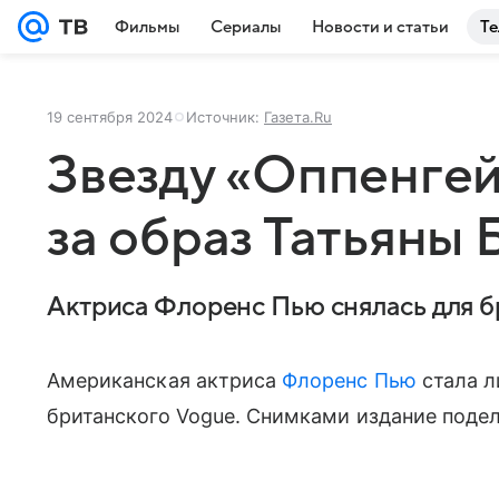
Фильмы
Сериалы
Новости и статьи
Те
19 сентября 2024
Источник:
Газета.Ru
Звезду «Оппенге
за образ Татьяны
Актриса Флоренс Пью снялась для 
Американская актриса
Флоренс Пью
стала л
британского Vogue. Снимками издание подел