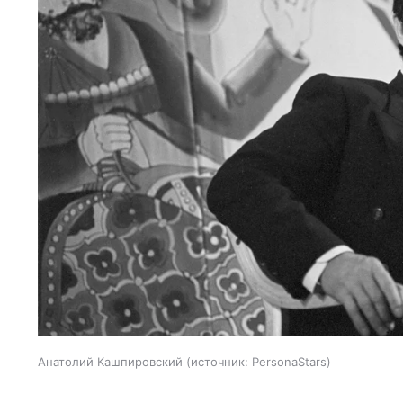
Анатолий Кашпировский
источник:
PersonaStars