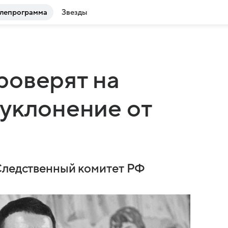
лепрограмма
Звезды
роверят на
уклонение от
 Следственный комитет РФ