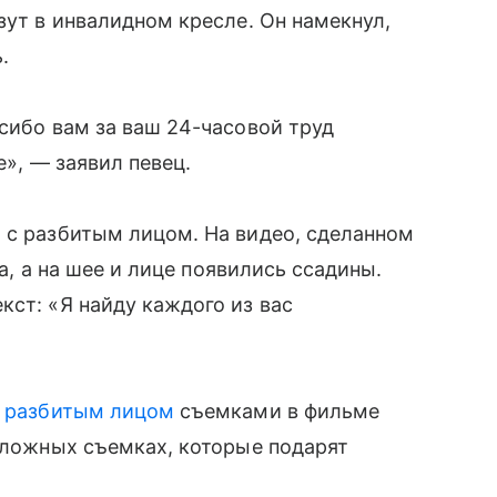
зут в инвалидном кресле. Он намекнул,
.
асибо вам за ваш 24-часовой труд
е», — заявил певец.
 с разбитым лицом. На видео, сделанном
са, а на шее и лице появились ссадины.
кст: «Я найду каждого из вас
с разбитым лицом
съемками в фильме
 сложных съемках, которые подарят