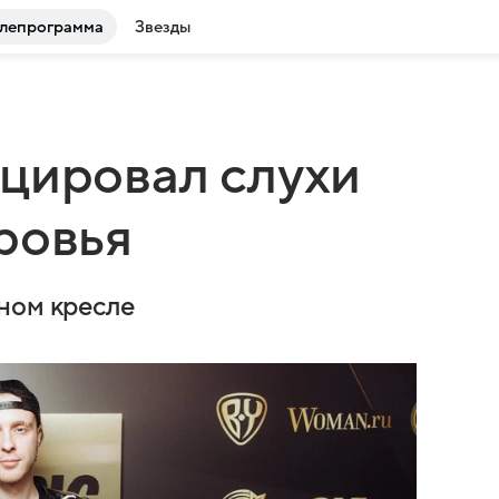
лепрограмма
Звезды
цировал слухи
ровья
ном кресле