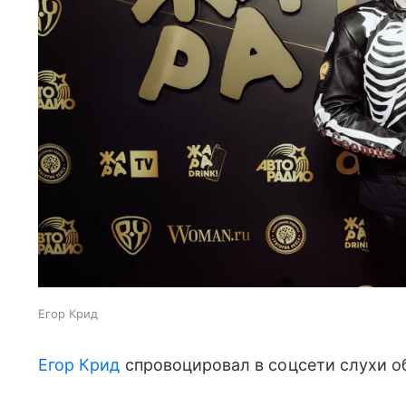
Егор Крид
Егор Крид
спровоцировал в соцсети слухи о