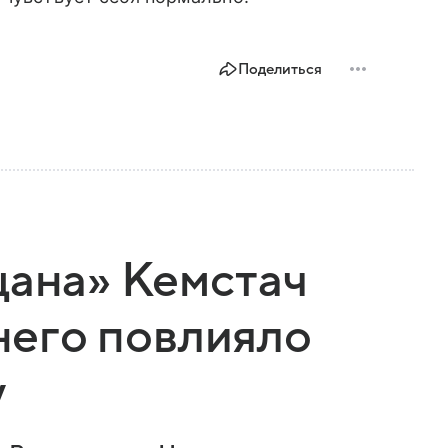
Поделиться
цана» Кемстач
 него повлияло
у