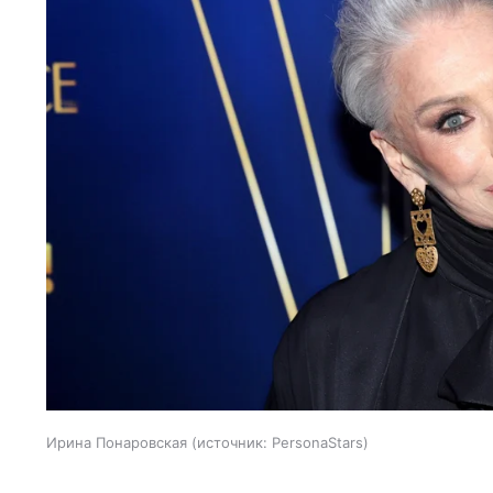
Ирина Понаровская
источник:
PersonaStars