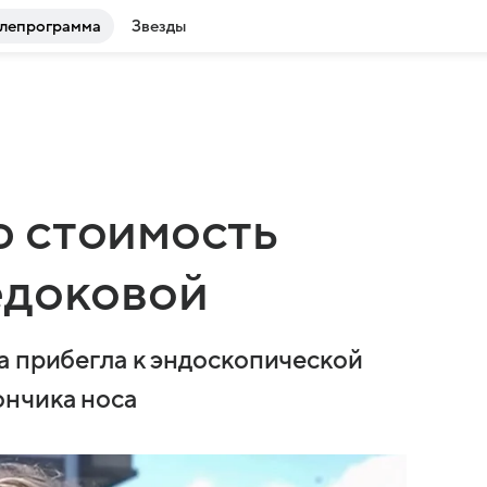
лепрограмма
Звезды
 стоимость
едоковой
а прибегла к эндоскопической
ончика носа