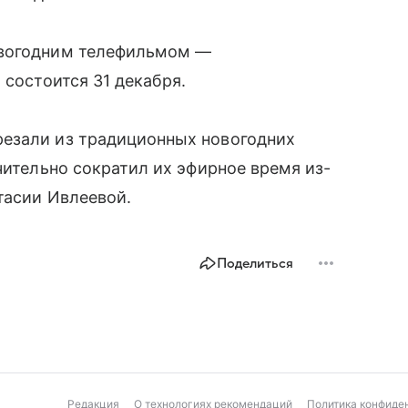
овогодним телефильмом —
 состоится 31 декабря.
езали из традиционных новогодних
чительно сократил их эфирное время из-
тасии Ивлеевой.
Поделиться
Редакция
О технологиях рекомендаций
Политика конфиде