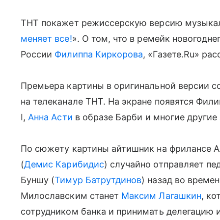
ТНТ покажет режиссерскую версию музыкал
меняет все!
». О том, что в ремейк новогодн
России
Филиппа Киркорова
, «Газете.Ru» ра
Премьера картины в оригинальной версии со
на телеканале ТНТ. На экране появятся Фил
I,
Анна Асти
в образе Барби и многие другие 
По сюжету картины айтишник на фрилансе А
(
Демис Карибидис
) случайно отправляет пе
Буншу (
Тимур Батрутдинов
) назад во време
Милославским станет
Максим Лагашкин
, к
сотрудником банка и принимать делегацию 