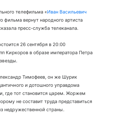
ьного телефильма «
Иван Васильевич
его фильма вернут народного артиста
ссказала пресс-служба телеканала.
стоится 26 сентября в 20:00
ипп Киркоров в образе императора Петра
звезды.
лександр Тимофеев, он же Шурик
дантичного и дотошного управдома
ни, где тот становится царем. Жоржем
оторому не составит труда представиться
из недружественной страны.