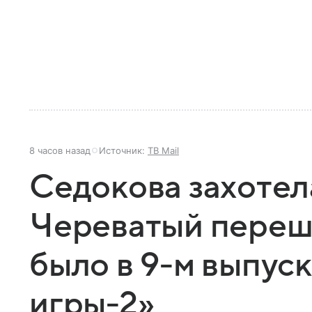
8 часов назад
Источник:
ТВ Mail
Седокова захотела
Череватый переше
было в 9-м выпус
игры-2»