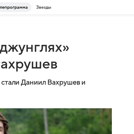
лепрограмма
Звезды
 джунглях»
Вахрушев
 стали Даниил Вахрушев и