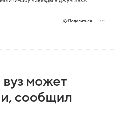
еалити-шоу «Звезды в джунглях».
Поделиться
 вуз может
ии, сообщил