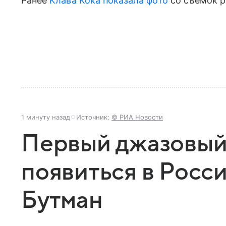
Ранее
Клава Кока
показала фото
со съемок р
1 минуту назад
Источник:
© РИА Новости
Первый джазовый
появиться в Росс
Бутман