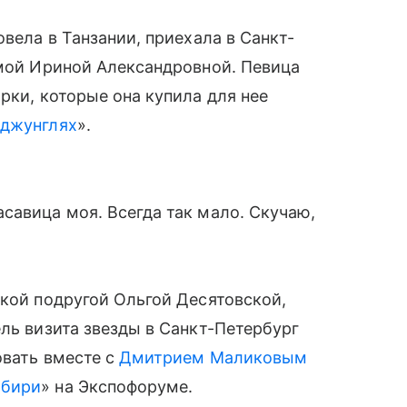
вела в Танзании, приехала в Санкт-
амой Ириной Александровной. Певица
рки, которые она купила для нее
 джунглях
».
савица моя. Всегда так мало. Скучаю,
зкой подругой Ольгой Десятовской,
ель визита звезды в Санкт-Петербург
овать вместе с
Дмитрием Маликовым
ибири
» на Экспофоруме.