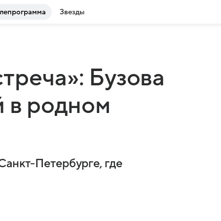
лепрограмма
Звезды
треча»: Бузова
й в родном
Санкт-Петербурге, где