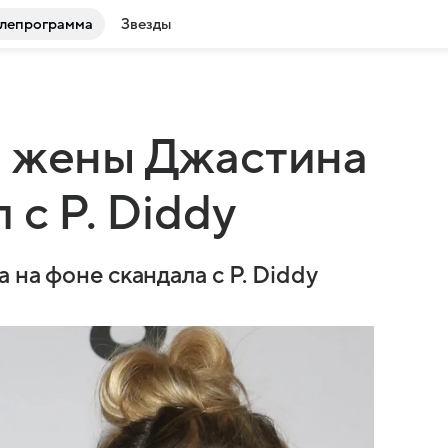
лепрограмма
Звезды
я жены Джастина
 с P. Diddy
 на фоне скандала с P. Diddy