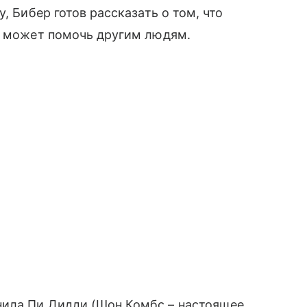
, Бибер готов рассказать о том, что
то может помочь другим людям.
нила Пи Дидди (Шон Комбс – настоящее