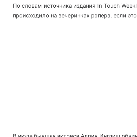
По словам источника издания In Touch Weekly
происходило на вечеринках рэпера, если э
В июле бывшая актриса Адрия Инглиш обви