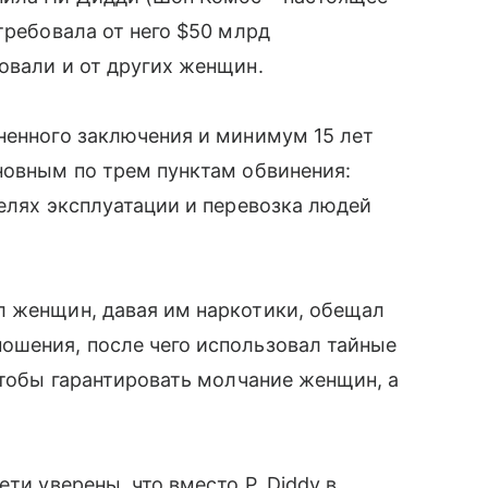
требовала от него $50 млрд
овали и от других женщин.
ненного заключения и минимум 15 лет
новным по трем пунктам обвинения:
целях эксплуатации и перевозка людей
л женщин, давая им наркотики, обещал
ошения, после чего использовал тайные
чтобы гарантировать молчание женщин, а
ети уверены, что вместо P. Diddy в