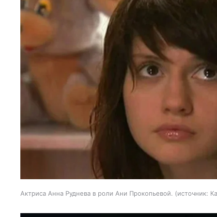
Актриса Анна Руднева в роли Ани Прокопьевой.
источник:
К