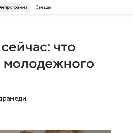
лепрограмма
Звезды
 сейчас: что
и молодежного
 драмеди